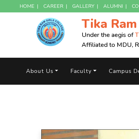
HOME
|
CAREER
|
GALLERY
|
ALUMNI
|
CO
Tika Ra
Under the aegis of
T
Affiliated to MDU, 
About Us
Faculty
Campus De