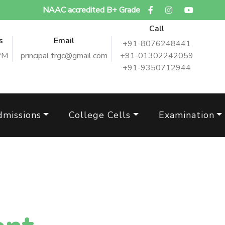
NAAC accredited B+ Grade
Call
s
Email
+91-8076248441
PM
principal.trgc@gmail.com
+91-01302242059
+91-9350712944
dmissions
College Cells
Examination