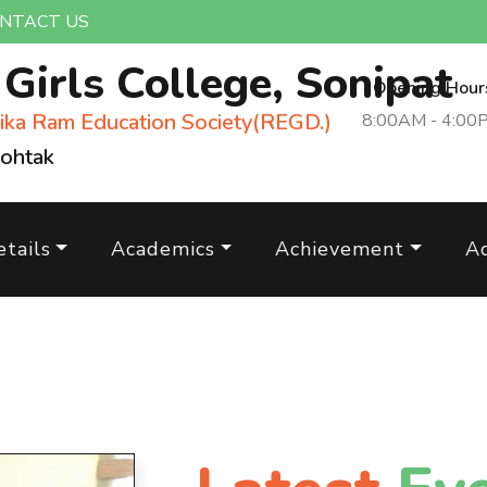
NTACT US
m
Girls College, Sonipat
Opening Hour
ika Ram Education Society(REGD.)
8:00AM - 4:00
Rohtak
tails
Academics
Achievement
A