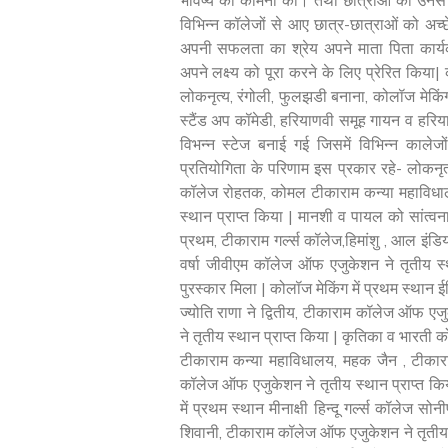
भविष्य की कामना की। तथा छात्राओं को उनसे प्र
विभिन्न कॉलेजों से आए छात्र-छात्राओं को अच्
अपनी सफलता का श्रेय अपने माता पिता कार्यक
अपने लक्ष्य को पूरा करने के लिए प्रेरित किया|
लोकनृत्य, रंगोली, फुलझडी बनाना, कोलॉज मेकिं
स्टैंड अप कॉमेडी, हरियाणवी समूह गायन व हर
विभन्न स्टेज बनाई गई जिसमें विभिन्न काले
प्रतियोगिता के परिणाम इस प्रकार रहे- लोकनृत
कॉलेज रोहतक, कोमल टीकाराम कन्या महाविधालय 
स्थान प्राप्त किया | मानशी व पायल को सांत्वना
प्रथम, टीकाराम गर्ल्स कॉलेज,हिमांशु , आल इंडि
वर्षा जीवीएम कॉलेज ऑफ एजुकेशन ने तृतीय स
पुरस्कार मिला | कोलॉज मेकिंग में प्रथम स्थान
ज्योति राणा ने द्वितीय, टीकाराम कॉलेज ऑफ एज
ने तृतीय स्थान प्राप्त किया | कृतिका व भारती को
टीकाराम कन्या महाविधालय, महक जैन , टीकारा
कॉलेज ऑफ एजुकेशन ने तृतीय स्थान प्राप्त किया 
में प्रथम स्थान मीनाक्षी हिन्दू गर्ल्स कॉलेज सो
शिवानी, टीकाराम कॉलेज ऑफ एजुकेशन ने तृतीय स्थ