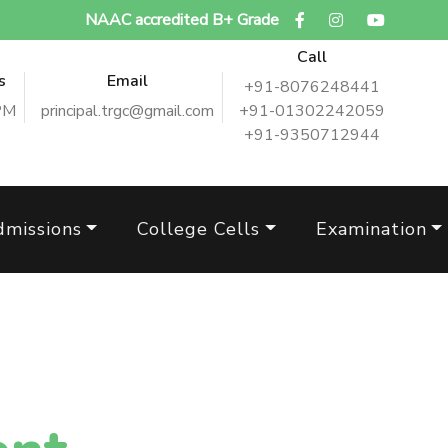
NAAC accredited B+ Grade
Call
s
Email
+91-8076248441
PM
principal.trgc@gmail.com
+91-01302242059
+91-9350712944
dmissions
College Cells
Examination