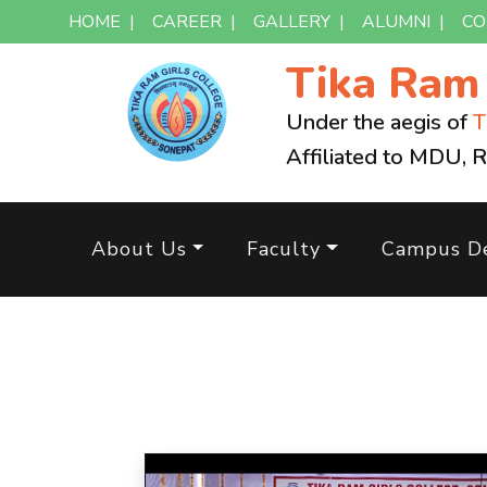
HOME
|
CAREER
|
GALLERY
|
ALUMNI
|
CO
Tika Ra
Under the aegis of
T
Affiliated to MDU, 
About Us
Faculty
Campus De