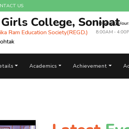
NTACT US
m
Girls College, Sonipat
Opening Hour
ika Ram Education Society(REGD.)
8:00AM - 4:00
Rohtak
tails
Academics
Achievement
A