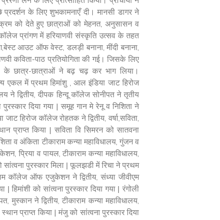
ेरणा लेने के लिए प्रोत्साहित किया। प्राचार्या ने
छे प्रदर्शन के लिए शुभकामनाएँ दी। मानसी डागर ने
्रम को देते हुए छात्राओं को मेहनत, अनुसासन व
 कॉलेज प्रांगण में हरियाणवी संस्कृति उत्सव के तहत
ग,बेस्ट आउट ऑफ वेस्ट, डलड़ी बनाना, मींदी बनाना,
ियाणवी कविता-पाठ प्रतियोगिता की गई। जिसके लिए
जों के छात्र-छात्राओं ने बढ़ चढ़ कर भाग लिया।
्य एकल में प्रथम हिमांशु , आल इंडिया जाट हिरोज
ने द्वितीय, दीपक हिन्दू कॉलेज सोनीपत ने तृतीय
 पुरस्कार दिया गया | समूह गान मे रेनू व निशिता ने
या जाट हिरोज कॉलेज रोहतक ने द्वितीय, वर्षा,सविता,
्थान प्राप्त किया | सविता वि सिमरन को सातवना
 ईशिता व अंकिता टीकाराम कन्या महाविधालय, गुंजन व
ुकेशन, प्रिया व पायल, टीकाराम कन्या महाविधालय,
 सांत्वना पुरस्कार मिला | फूलझडी में रिचा ने प्रथम
म कॉलेज ऑफ एजुकेशन ने द्वितीय, संध्या जीवीएम
| हिमांशी को सांत्वना पुरस्कार दिया गया | रंगोली
नीपत, मुस्कान ने द्वितीय, टीकाराम कन्या महाविधालय,
ान प्राप्त किया | मंजु को सांत्वना पुरस्कार दिया