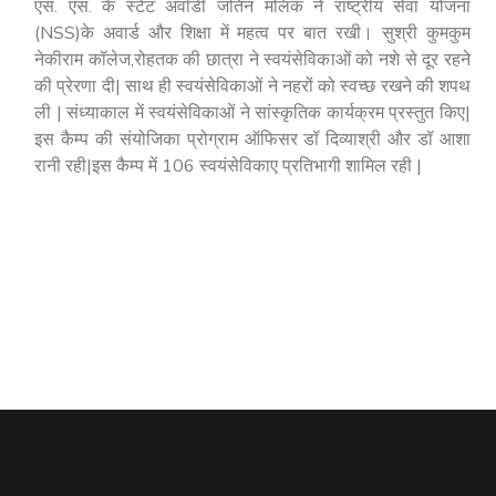
एस. एस. के स्टेट अवॉर्डी जतिन मलिक ने राष्ट्रीय सेवा योजना
(NSS)के अवार्ड और शिक्षा में महत्व पर बात रखी। सुश्री कुमकुम
नेकीराम कॉलेज,रोहतक की छात्रा ने स्वयंसेविकाओं को नशे से दूर रहने
की प्रेरणा दी| साथ ही स्वयंसेविकाओं ने नहरों को स्वच्छ रखने की शपथ
ली | संध्याकाल में स्वयंसेविकाओं ने सांस्कृतिक कार्यक्रम प्रस्तुत किए|
इस कैम्प की संयोजिका प्रोग्राम ऑफिसर डॉ दिव्याश्री और डॉ आशा
रानी रही|इस कैम्प में 106 स्वयंसेविकाए प्रतिभागी शामिल रही |