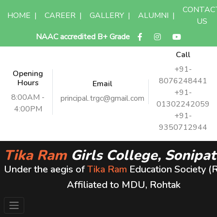
CONTAC
HOME
|
CAREER
|
GALLERY
|
ALUMNI
|
US
NAAC accredited B+ Grade
Call
+91-
Opening
8076248441
Hours
Email
+91-
8:00AM -
principal.trgc@gmail.com
01302242059
4:00PM
+91-
9350712944
Tika Ram
Girls College, Sonipat
Under the aegis of
Tika Ram
Education Society (
Affiliated to MDU, Rohtak