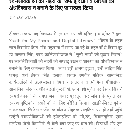
स्वयंसेविकाओं को नहरों की सफाई रखने व आस्था को
अंधविश्वास न बनाने के लिए जागरूक किया
14-03-2026
टीकाराम कन्या महाविद्यालय में एन. एस. एस की यूनिट । व यूनिट 2 द्वारा
Youth for My Bharat and Digital Literacy` `विषय के तहत
सात दिवसीय कैम्प, गाँव महलाना में लगाए जा रहे के तहत चौथे दिवस दूर
डॉ जसमेर सिंह, जाट कॉलेज,रोहतक ने `सुनो नहरों की पुकार मिशन`
पर स्वयंसेविकाओं को नहरों की सफाई रखने व आस्था को अंधविश्वास न
बनाने के लिए जागरूक किया। साथ श्री अजय हुड्डा , श्री साहिब सिंह
धामड़, श्री ईश्वर सिंह दलाल, धावक रणवीर मलिक, सामाजिक
कार्यकर्ताओं ने अलग-अलग विषय - रक्तदान व एनीमिया, पौधारोपण,
सामाजिक संस्कार और बढ़‌ती कुरुतियों, एवम् नशे मुक्ति पर ईश्वर सिंह ने
स्वयंसेविकाओं के समक्ष अपने विचार प्रस्तुत कर जीवन के प्रति एक
स्वस्थ दृष्टिकोण रखने की के लिए प्रेरित किया। साइ‌किलिस्ट मुकेश
नानकवाल, सिविल सर्जन, कार्यालय रोहतक साइकिल पर ही वहाँ पहुँचे
उन्होंने स्वयंसेविकाओं को हेपेटाइटिस बी, सो,डेंगू, चिकनगुनिया एवम्
मलेरिया जैसी बिमारियों से कैसे बचा जाए पर बात की।विद्यार्थी और एन.