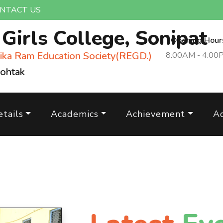
NTACT US
m
Girls College, Sonipat
Opening Hour
ika Ram Education Society(REGD.)
8:00AM - 4:00
Rohtak
tails
Academics
Achievement
A