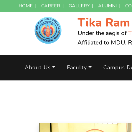
HOME
|
CAREER
|
GALLERY
|
ALUMNI
|
CO
Tika Ra
Under the aegis of
T
Affiliated to MDU, 
About Us
Faculty
Campus De