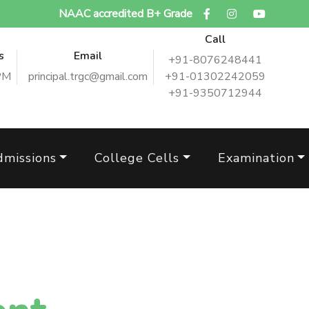
NAAC accredited B+ Grade
Call
s
Email
+91-8076248441
PM
principal.trgc@gmail.com
+91-01302242059
+91-9350712944
dmissions
College Cells
Examination